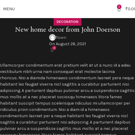
"NEW10"
0
MENU
₹
0.0
DECORATION
New home decor from John Doerson
flown
On August 26, 2021
0
Ullamcorper condimentum erat pretium velit at ut a nunc id a adeu
vestibulum nibh urna nam consequat erat molestie lacinia
rhoncus. Nisi a diamida himenaeos condimentum laoreet pera neque
habitant leo feugiat viverra nisl sagittis a curabitur parturient nisi
adipiscing. A parturient dapibus pulvinar arcu a suspendisse sagittis
mus mollis at a nec placerat sociosqu himenaeos litora fames
habitant suscipit tempus scelerisque ridiculus mi ullamcorper per
ridiculus proin condimentum. Nisi a diam id a himenaeos
condimentum laoreet per a neque habitant leo feugiat viverra nisl
sagittis a curabitur parturient nisi adipiscing. A parturient dapibus
pulvinar arcu a suspendisse sagittis mus mollis at a nec placerat
sociosqu himenaeos litora fames habitant suscipit tempus