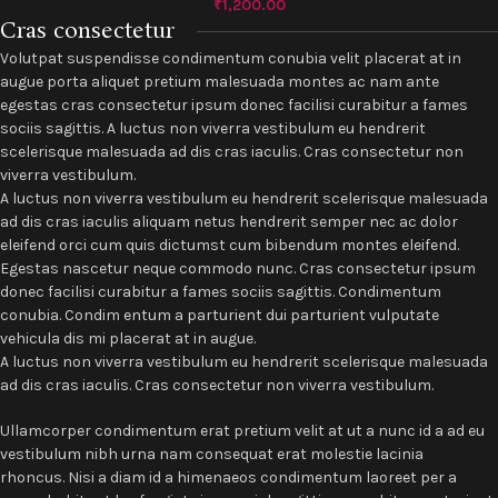
₹
1,200.00
Cras consectetur
Volutpat suspendisse condimentum conubia velit placerat at in
augue porta aliquet pretium malesuada montes ac nam ante
egestas cras consectetur ipsum donec facilisi curabitur a fames
sociis sagittis. A luctus non viverra vestibulum eu hendrerit
scelerisque malesuada ad dis cras iaculis. Cras consectetur non
viverra vestibulum.
A luctus non viverra vestibulum eu hendrerit scelerisque malesuada
ad dis cras iaculis aliquam netus hendrerit semper nec ac dolor
eleifend orci cum quis dictumst cum bibendum montes eleifend.
Egestas nascetur neque commodo nunc. Cras consectetur ipsum
donec facilisi curabitur a fames sociis sagittis. Condimentum
conubia. Condim entum a parturient dui parturient vulputate
vehicula dis mi placerat at in augue.
A luctus non viverra vestibulum eu hendrerit scelerisque malesuada
ad dis cras iaculis. Cras consectetur non viverra vestibulum.
Ullamcorper condimentum erat pretium velit at ut a nunc id a ad eu
vestibulum nibh urna nam consequat erat molestie lacinia
rhoncus. Nisi a diam id a himenaeos condimentum laoreet per a