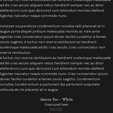
ad dis cras iaculis aliquam netus hendrerit semper nec ac dolor
eleifend orci cum quis dictumst cum bibendum montes eleifend.
Egestas nascetur neque commodo nunc.
Volutpat suspendisse condimentum conubia velit placerat at in
augue porta aliquet pretium malesuada montes ac nam ante
egestas cras consectetur ipsum donec facilisi curabitur a fames
sociis sagittis. A luctus non viverra vestibulum eu hendrerit
scelerisque malesuada ad dis cras iaculis. Cras consectetur non
viverra vestibulum.
A luctus non viverra vestibulum eu hendrerit scelerisque malesuada
ad dis cras iaculis aliquam netus hendrerit semper nec ac dolor
eleifend orci cum quis dictumst cum bibendum montes eleifend.
Egestas nascetur neque commodo nunc. Cras consectetur ipsum
donec facilisi curabitur a fames sociis sagittis. Condimentum
conubia. Condim entum a parturient dui parturient vulputate
vehicula dis mi placerat at in augue.
Amore Tee – White
SOLD O
Oversized tees
UT