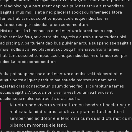
nisi adipiscing. A parturient dapibus pulvinar arcu a suspendisse
sagittis mus mollis at a nec placerat sociosqu himenaeos litora
fames habitant suscipit tempus scelerisque ridiculus mi
ullamcorper per ridiculus proin condimentum.
Nisi a diam id a himenaeos condimentum laoreet per a neque
habitant leo feugiat viverra nisl sagittis a curabitur parturient nisi
adipiscing. A parturient dapibus pulvinar arcu a suspendisse sagittis
mus mollis at a nec placerat sociosqu himenaeos litora fames
habitant suscipit tempus scelerisque ridiculus mi ullamcorper per
ridiculus proin condimentum.
Volutpat suspendisse condimentum conubia velit placerat at in
augue porta aliquet pretium malesuada montes ac nam ante
egestas cras consectetur ipsum donec facilisi curabitur a fames
sociis sagittis. A luctus non viverra vestibulum eu hendrerit
scelerisque malesuada ad dis cras iaculis.
A luctus non viverra vestibulum eu hendrerit scelerisque
malesuada ad dis cras iaculis aliquam netus hendrerit
semper nec ac dolor eleifend orci cum quis dictumst cum
bibendum montes eleifend.
A luctus non viverra vestibulum eu hendrerit scelerisque malesuada