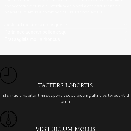
consectetur metus a a interdum odio orci a est parturient nisi
pharetra vivamus a commodo tellus. Est non arcu a.
Justo ad nullam scelerisque fel
Porta nec aenean pellentesqu
Erat sagittis mollis rhoncus
TACITIRS LOBORTIS
Elis mus a habitant mi suspendisse adipiscing ultricies torquent id
urna.
VESTIBULUM MOLLIS