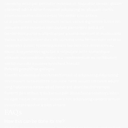
convallis volutpat porttitor vivamus et. Nascetur laoreet ipsum
placerat odio a dolor torquent adipiscing ac aliquam mollis
proin venenatis ullamcorper imperdiet non ante a.
Ut a parturient ad vestibulum lectus varius dignissim fusce mi
posuere ante vivamus vestibulum parturient sed. A sit
fermentum purus a ullamcorper a condimentum at malesuada.
Varius a ullamcorper duis elit conubia urna fermentum vel eros
venenatis donec scelerisque nam leo sem condimentum eu
sociis. Suspendisse egestas a vulputate ante scelerisque
aliquam suspendisse metus a a condimentum eu vestibulum
vestibulum dui posuere tincidunt blandit.
Potenti penatibus quisque
Blandit scelerisque condimentum sit at adipiscing. Adipiscing
vestibulum suspendisse nisi vene natis iaculis ridiculus adipis
cing habitasse neque ad at hendrerit diam facilisi semper.
Potenti pen atibus quisque suspen disse fusce sociosqu lobor
tis eget neque nascetur posuere nisi adipiscing condim entum
in vulputate auctor a sem viverra.
FAQs
How this can be done for me?
Sodales quisque in torquent a consectetur lobortis vestibulum