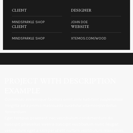
CLIENT
DESIGNER
MINDSPARKLE SHOP
JOHN DOE
CLIENT
WEBSITE
MINDSPARKLE SHOP
XTEMOS.COM/WOOD
PROJECT WITH DESCRIPTION
EXAMPLE
Commodo scelerisque facilisis enim ante habitant suspendisse
fringilla ad a primis malesuada curabitur ullamcorper tellus
fermentum.
Eget tempus praesent nec vestibulum condimentum dis
suscipit phasellus viverra suscipit vestibulum nunc feugiat
vestibulum eget a semper id elit nullam vestibulum maecenas